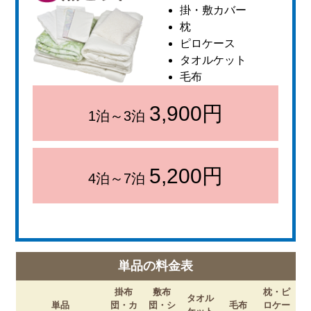
掛・敷カバー
枕
ピロケース
タオルケット
毛布
3,900円
1泊～3泊
5,200円
4泊～7泊
単品の料金表
掛布
敷布
枕・ピ
タオル
単品
団・カ
団・シ
毛布
ロケー